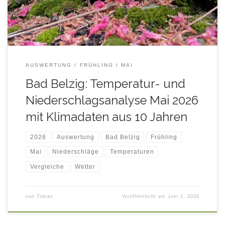
bessere Übersicht ein- und ausgeblendet werden! Für die
Anzeige von Tageswerten, fahren Sie […]
AUSWERTUNG
FRÜHLING
MAI
Bad Belzig: Temperatur- und
Niederschlagsanalyse Mai 2026
mit Klimadaten aus 10 Jahren
2026
Auswertung
Bad Belzig
Frühling
Mai
Niederschläge
Temperaturen
Vergleiche
Wetter
von
Tobias
Veröffentlicht am
Juni 1, 2026