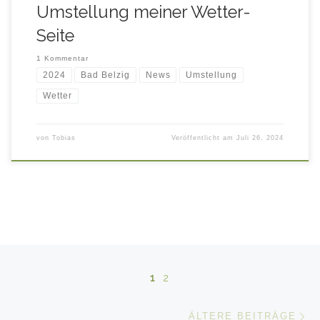
Umstellung meiner Wetter-
Seite
1 Kommentar
2024
Bad Belzig
News
Umstellung
Wetter
von
Tobias
Veröffentlicht am
Juli 26, 2024
Beitragsnavigation
1
2
Äl
ÄLTERE BEITRÄGE