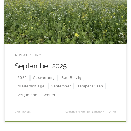
Auswertung aller Stations-Messwerte im September 2025 mit
Vergleichsdaten aus den September-Monaten der letzten
Jahre ab 2016 in tabellarischer und graphischer Form.
AUSWERTUNG
September 2025
2025
Auswertung
Bad Belzig
Niederschläge
September
Temperaturen
Vergleiche
Wetter
von
Tobias
Veröffentlicht am
Oktober 1, 2025