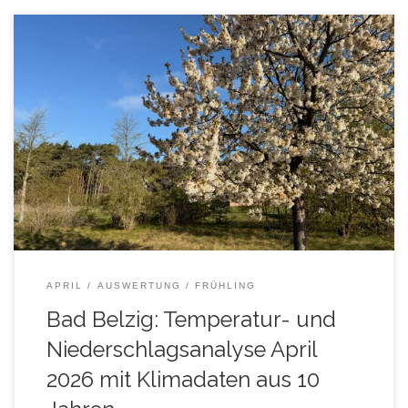
Auswertung der Temperatur- und Niederschlagsmessungen
im April 2026, mit Vergleichsdaten aus den April-Monaten der
Jahre 2016 – 2025 (10-jähriges Klimamittel Bad Belzig). Für
die Anzeige von Tageswerten, fahren Sie mit der Maus über
die Diagramme!
APRIL
AUSWERTUNG
FRÜHLING
Bad Belzig: Temperatur- und
Niederschlagsanalyse April
2026 mit Klimadaten aus 10