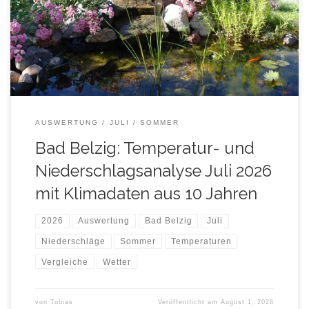
eine bessere Übersicht lassen sich einzelne Kurven in der
Legende durch Anklicken ein- und ausblenden. Für die
Anzeige von Tageswerten, fahren Sie mit der Maus in den […]
AUSWERTUNG
JULI
SOMMER
Bad Belzig: Temperatur- und
Niederschlagsanalyse Juli 2026
mit Klimadaten aus 10 Jahren
2026
Auswertung
Bad Belzig
Juli
Niederschläge
Sommer
Temperaturen
Vergleiche
Wetter
von
Tobias
Veröffentlicht am
August 1, 2026