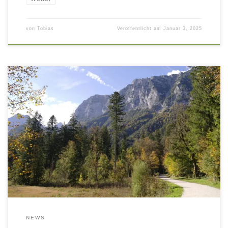
von
Tobias
Veröffentlicht am
Januar 3, 2025
Aufgrund technischer Probleme mit dem WordPress Plugin
„Weather Station“ musste ich meine Wetter-Seite komplett
überarbeiten. Zur Erklärung: Netatmo (Hersteller meiner
Messgeräte) hat seine Auswertungssoftware aktualisiert. Diese
Aktualisierung wurde vom Hersteller des WP-Plugins
„Weather Station“ nicht berücksichtigt oder umgesetzt.
Dadurch habe ich seit Januar 2024 keinen Zugang mehr zu
meinen eigenen […]
NEWS