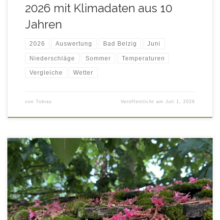
2026 mit Klimadaten aus 10
Jahren
2026
Auswertung
Bad Belzig
Juni
Niederschläge
Sommer
Temperaturen
Vergleiche
Wetter
von
Tobias
Veröffentlicht am
Juli 1, 2026
Auswertung der Temperatur- und Niederschlagsmessungen
im Mai 2026, mit Vergleichsdaten aus den Mai-Monaten der
Jahre 2016 – 2025 (10-jähriges Klimamittel Bad Belzig).
Durch Anklicken der Bezeichnung einzelner Kurven (min.,
max., mittel, Klimamittel) können diese Kurven für eine