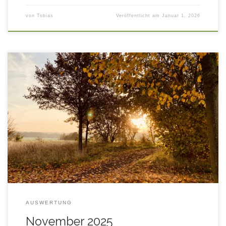
von
Tobias
Veröffentlicht am
Januar 1, 2026
Auswertung aller Stations-Messwerte im November 2025 mit
Vergleichsdaten aus den November-Monaten der letzten
Jahre ab 2016 in tabellarischer und graphischer Form.
AUSWERTUNG
November 2025