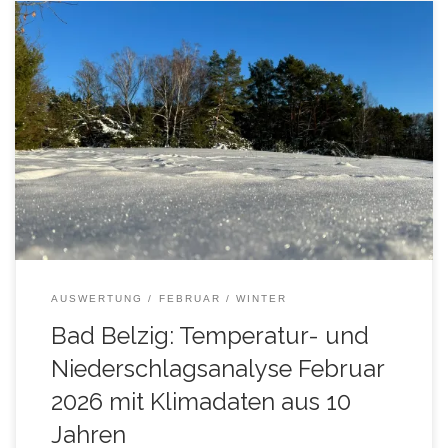
Auswertung der Temperatur- und Niederschlagsmessungen
im Februar 2026, mit Vergleichsdaten aus den Februar-
Monaten der Jahre 2016 – 2025 (10-jähriges Klimamittel Bad
Belzig). Für die Anzeige von Tageswerten, fahren Sie mit der
Maus über die Diagramme! Statistik Februar
AUSWERTUNG
FEBRUAR
WINTER
Bad Belzig: Temperatur- und
Niederschlagsanalyse Februar
2026 mit Klimadaten aus 10
Jahren