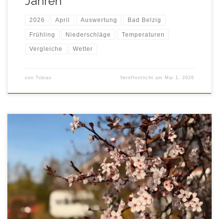
Jahren
2026
April
Auswertung
Bad Belzig
Frühling
Niederschläge
Temperaturen
Vergleiche
Wetter
von
Tobias
Veröffentlicht am
Mai 1, 2026
Auswertung der Temperatur- und Niederschlagsmessungen
im März 2026, mit Vergleichsdaten aus den März-Monaten
der Jahre 2016 – 2025 (10-jähriges Klimamittel Bad Belzig).
Für die Anzeige von Tageswerten, fahren Sie mit der Maus
über die Diagramme! Statistik März