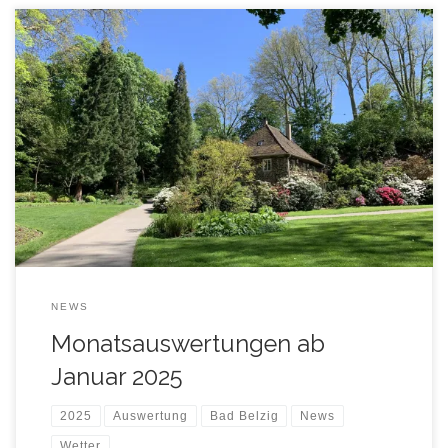
Nach der technisch bedingten Umstellung meiner Wetterseite
Anfang 2024 habe ich die letzten Monate dazu genutzt, alle
historischen Wetterdaten (ab 2016) in entsprechende Tabellen
und Diagramme zu übertragen. Diese Arbeiten sind
weitestgehend abgeschlossen. Im Ergebnis dessen, werden
nun alle aktuellen und historischen Temperatur- und
Niederschlagsdaten monatlich per Blog-Beitrag
veröffentlicht. Siehe: […]
NEWS
Monatsauswertungen ab
Januar 2025
2025
Auswertung
Bad Belzig
News
Wetter