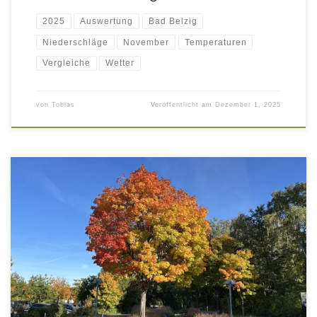
2025
Auswertung
Bad Belzig
Niederschläge
November
Temperaturen
Vergleiche
Wetter
von
Tobias
Veröffentlicht am
Dezember 1, 2025
Auswertung aller Stations-Messwerte im Oktober 2025 mit
Vergleichsdaten aus den Oktober-Monaten der letzten Jahre
ab 2016 in tabellarischer und graphischer Form.