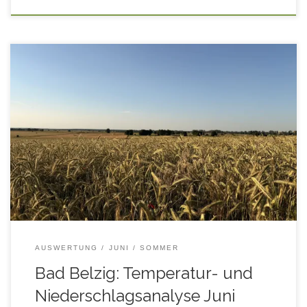
Auswertung der Temperatur- und Niederschlagsmessungen
im Juni 2026, mit Vergleichsdaten aus den Juni-Monaten der
Jahre 2016 – 2025 (10-jähriges Klimamittel Bad Belzig). Für
eine bessere Übersicht lassen sich einzelne Kurven in der
Legende durch Anklicken ein- und ausblenden. Für die
Anzeige von Tageswerten, fahren Sie mit der Maus in den […]
AUSWERTUNG
JUNI
SOMMER
Bad Belzig: Temperatur- und
Niederschlagsanalyse Juni