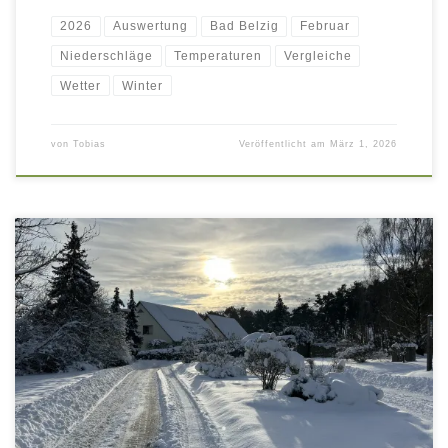
2026
Auswertung
Bad Belzig
Februar
Niederschläge
Temperaturen
Vergleiche
Wetter
Winter
von
Tobias
Veröffentlicht am
März 1, 2026
Auswertung der Temperatur- und Niederschlagsmessungen
im Januar 2026, mit Vergleichsdaten aus den Januar-Monaten
der Jahre 2016 – 2025 (10-jähriges Klimamittel Bad Belzig).
Für die Anzeige von Tageswerten, fahren Sie mit der Maus
über die Diagramme! Statistik Januar