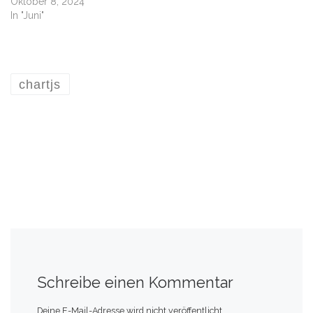
Oktober 8, 2024
In "Juni"
28,3
8
2018
chartjs
30,7
8
2019
79,1
11
2020
47,1
6
2021
19,1
5
2022
Schreibe einen Kommentar
59,4
12
2023
Deine E-Mail-Adresse wird nicht veröffentlicht.