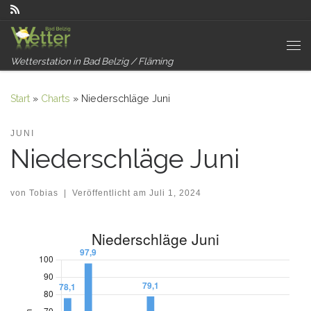
Zum Inhalt springen
Me
Wetterstation in Bad Belzig / Fläming
Start
»
Charts
»
Niederschläge Juni
JUNI
Niederschläge Juni
von
Tobias
|
Veröffentlicht am
Juli 1, 2024