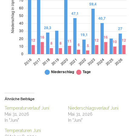
Niederschläge Juni
Column chart. Data table with 12 rows and 3 colum
NIEDERSCHLAG
TAGE
Ähnliche Beiträge
Temperaturverlauf Juni
Niederschlagsverlauf Juni
78,1
12
2016
Mai 31, 2026
Mai 31, 2026
In "Juni"
In "Juni"
Temperaturen Juni
97,9
16
2017