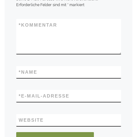
Erforderliche Felder sind mit
*
markiert
40,7
16
2024
*
KOMMENTAR
20,5
10
2025
27
12
2026
*
NAME
Niederschläge Juni
*
E-MAIL-ADRESSE
WEBSITE