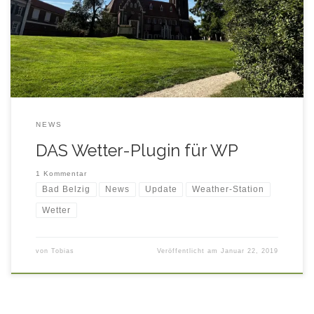
Weather-Station ... das beste Wetter-Plugin für WP
NEWS
DAS Wetter-Plugin für WP
1 Kommentar
Bad Belzig
News
Update
Weather-Station
Wetter
von
Tobias
Veröffentlicht am
Januar 22, 2019