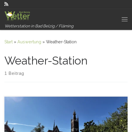
Zum Inhalt springen
Me
Wetterstation in Bad Belzig / Fläming
Start
»
Auswertung
»
Weather-Station
Weather-Station
1 Beitrag