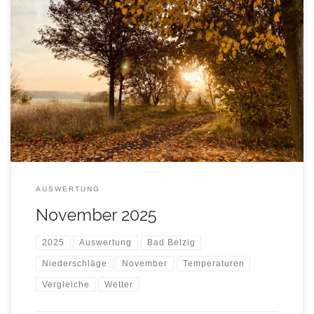
Auswertung aller Stations-Messwerte im November 2025 mit
Vergleichsdaten aus den November-Monaten der letzten
Jahre ab 2016 in tabellarischer und graphischer Form.
AUSWERTUNG
November 2025
2025
Auswertung
Bad Belzig
Niederschläge
November
Temperaturen
Vergleiche
Wetter