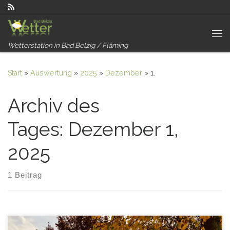
Zum Inhalt springen
Me
Wetterstation in Bad Belzig / Fläming
Start
»
Auswertung
»
2025
»
Dezember
»
1.
Archiv des
Tages:
Dezember 1,
2025
1 Beitrag